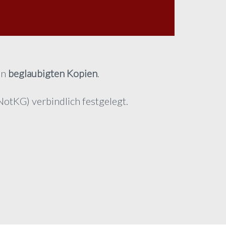
on
beglaubigten Kopien
.
NotKG) verbindlich festgelegt.