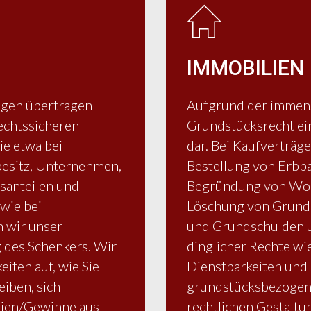
IMMOBILIEN
ögen übertragen
Aufgrund der immens
rechtssicheren
Grundstücksrecht ein
ie etwa bei
dar. Bei Kaufverträg
esitz, Unternehmen,
Bestellung von Erbba
santeilen und
Begründung von Woh
wie bei
Löschung von Grundp
 wir unser
und Grundschulden u
 des Schenkers. Wir
dinglicher Rechte wi
iten auf, wie Sie
Dienstbarkeiten und 
eiben, sich
grundstücksbezogene
lien/Gewinne aus
rechtlichen Gestalt